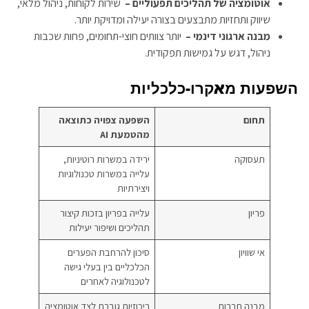
אוטומציה של תהליכים תפעוליים
–
שירות לקוחות, ניהול מלאי,
שיווק ותחזיות מתבצעים בצורה יעילה ומדויקת יותר.
מבנה ארגוני דינמי –
יותר צוותים חוצי-תחומים, פחות שכבות
ניהול, דגש על גמישות תפקודית.
השפעות מאקרו-כלכליות
תחום
השפעה צפויה כתוצאה
מהטמעת AI
תעסוקה
ירידה במשרות רוטיניות,
עלייה במשרות טכנולוגיות
ויצירתיות
פריון
עלייה בפריון בזכות קיצור
תהליכים ושיפור יעילות
אי שוויון
סיכון להרחבת הפערים
הכלכליים בין בעלי גישה
לטכנולוגיה לאחרים
מבנה חברות
ריכוזיות גוברת לצד אוטומציה