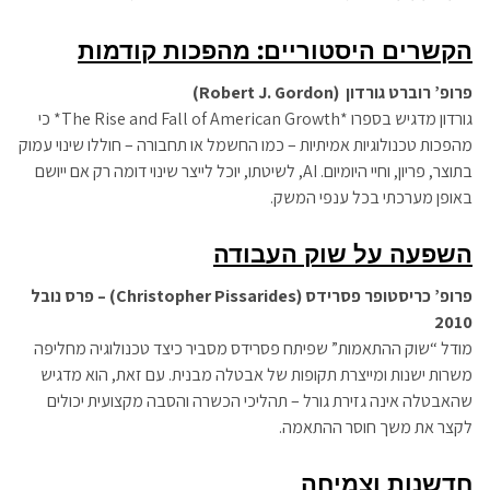
הקשרים היסטוריים: מהפכות קודמות
פרופ’ רוברט גורדון
(Robert J. Gordon)
גורדון מדגיש בספרו *The Rise and Fall of American Growth* כי
מהפכות טכנולוגיות אמיתיות – כמו החשמל או תחבורה – חוללו שינוי עמוק
בתוצר, פריון, וחיי היומיום. AI, לשיטתו, יוכל לייצר שינוי דומה רק אם ייושם
באופן מערכתי בכל ענפי המשק.
השפעה על שוק העבודה
פרופ’ כריסטופר פסרידס
(Christopher Pissarides) –
פרס נובל
2010
מודל “שוק ההתאמות” שפיתח פסרידס מסביר כיצד טכנולוגיה מחליפה
משרות ישנות ומייצרת תקופות של אבטלה מבנית. עם זאת, הוא מדגיש
שהאבטלה אינה גזירת גורל – תהליכי הכשרה והסבה מקצועית יכולים
לקצר את משך חוסר ההתאמה.
חדשנות וצמיחה