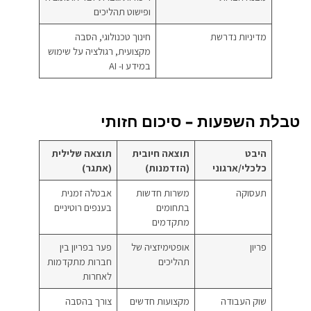
ופישוט תהליכים
מדיניות נדרשת
חינוך טכנולוגי, הסבה
מקצועית, רגולציה על שימוש
במידע ו- AI
טבלת השפעות – סיכום חזותי
היבט
תוצאה חיובית
תוצאה שלילית
כלכלי/ארגוני
(הזדמנות)
(אתגר)
תעסוקה
משרות חדשות
אבטלה זמנית
בתחומים
בענפים רוטיניים
מתקדמים
פריון
אופטימיזציה של
פער בפריון בין
תהליכים
חברות מתקדמות
לאחרות
שוק העבודה
מקצועות חדשים
צורך בהסבה