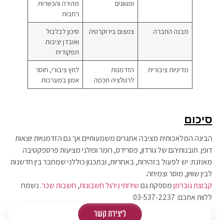
ומגוונים
מהירה והכשרות
רחבות
מבנה החברה
צמצום בירוקרטיה
סיכון לבלבול
ואובדן יציבות
תפקודית
מדיניות ציבורית
הזדמנות
לחץ ציבורי, חוסר
לרגולציה חכמה
אמון במערכות
סיכום
הבינה המלאכותית מציבה אתגרים משמעותיים אך גם הזדמנויות יוצאות
דופן. תובנותיהם של גורדון, פסרידס, רומר ופולני מציעות פרספקטיבה
מאוזנת: יש לפעול בזהירות, באחריות, ובתכנון כוללני שמחבר בין חדשנות
לבין שוויון, מוסר וצמיחה.
קבוצת גוברמן
מספקת גם
שירותי ניהול חשבונות
,
חשבות שכר
. נשמח
ללוות אתכם: 03-537-2237
ליצירת קשר