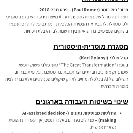
פרופ’ פול רומר
(Paul Romer) –
פרס נובל 2018
רומר הציג מודל של צמיחה מונעת ידע. AI מייצרת ידע חדש בקצב מעריכי
ולכן מסוגלת להגביר את הצמיחה הכלכלית – אך גם עלולה לרכז עוצמה
בשווקים ספציפיים. נדרש איזון בין חדשנות לבין הגבלת ריכוזיות.
מסגרת מוסרית-היסטורית
קרל פולני
(Karl Polanyi)
בספרו *The Great Transformation* טוען פולני ששוק חופשי
שמתנתק מערכים חברתיים יוצר תגובת נגד מסוכנת. על פי תובנה זו,
השילוב של AI בכלכלה מחייב לא רק שיקולים טכנולוגיים אלא גם רגולציה
מוסרית וחברתית.
שינוי בשיטות העבודה בארגונים
החלטות מבוססות נתונים (AI-assisted decision-
making)
–
מנהלים נעזרים באלגוריתמים, אך האחריות הסופית
נשארת אנושית.