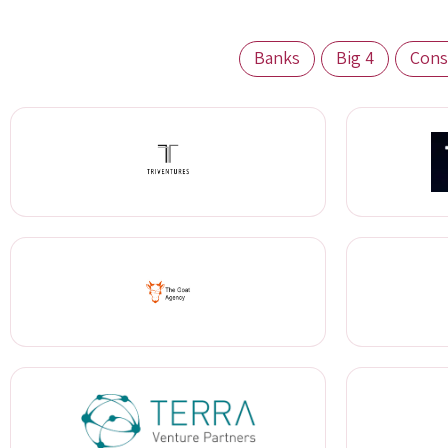
Banks
Big 4
Cons