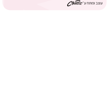
עוצב ופותח ע״י
הגדוד העברי 6,
פודקאסטים
קומה 19, אשדוד
דרושים
התמחות בגוברמן
מדיניות פרטיות
הצהרת נגישות