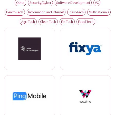
Other
Security/Cyber
Software Development
VC
Health-Tech
Information and Internet
Insur-Tech
Multinationals
Agri-Tech
Clean-Tech
Fin-Tech
Food-Tech