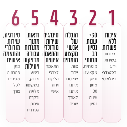
6
5
4
3
2
1
איכות
30+
הובלה
סינרגיה,
ודאות
סינרגיה,
ללא
שנות
של
שירות
מתוך
שירות
פשרות
נסיון
אנשי
מודולרי
מתודות
מודולרי
רב
מקצוע
והתאמה
עבודה
והתאמה
מצוינות
תחומי
מומחים
אישית
מדויקות
אישית
בשירות
ויעילות
וידע
מומחיות,
צוות
התאמה
מתן
בסטנדרט
מקצוענות
ייחודי
לצרכי
ביצוע
פתרונות
בינלאומי
ודיוק
שצומח
הלקוח
מדויק,
מקיפים
מתוך
איתנו
ויחס
בשקיפות
לכל
30
איתנו
אישי
מלאה
צורך
שנות
לאורך
ובקרת
נסיון
שנים
איכות
קפדנית