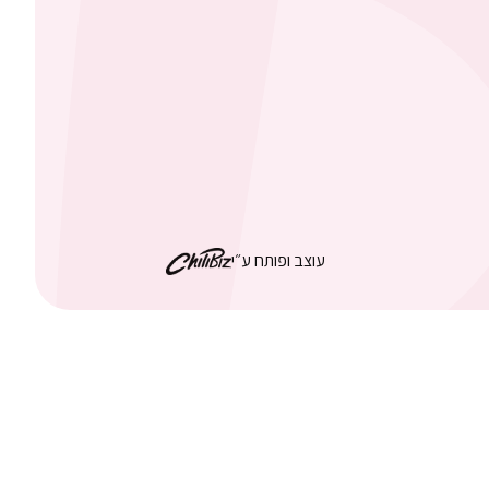
עוצב ופותח ע״י