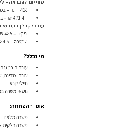
שווי יום ההבראה – לל
418 ₪ – במגזר הפרטי
471.4 ₪ – במגזר הציבורי
עובדי קבלן בתחומי הש
ניקיון – 485 ש”ח (מ־1.4.2024)
שמירה – 484.5 ש”ח (מ־1.6.2024)
מי נכלל?
עובדים במגזר ה
עובדי מדינה, שלט
חיילי קבע
נושאי משרה בכירי
אופן ההפחתה:
משרה מלאה – הפ
משרה חלקית או 