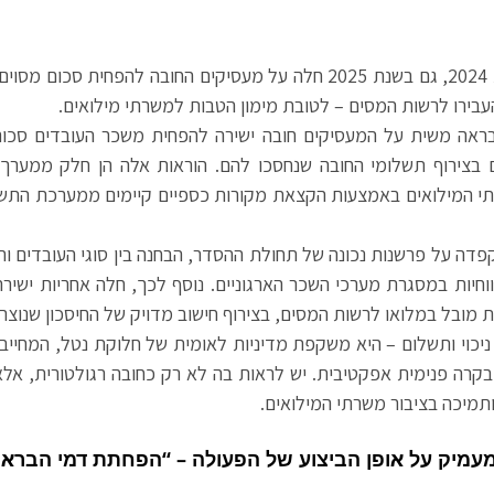
בהמשך להוראות משנת 2024, גם בשנת 2025 חלה על מעסיקים החובה להפחית 
בירו לרשות המסים – לטובת מימון הטבות למשרתי מילואים.
אה משית על המעסיקים חובה ישירה להפחית משכר העובדים סכום 
 בצירוף תשלומי החובה שנחסכו להם. הוראות אלה הן חלק ממערך 
י המילואים באמצעות הקצאת מקורות כספיים קיימים ממערכת התש
קפדה על פרשנות נכונה של תחולת ההסדר, הבחנה בין סוגי העובדים והי
חיות במסגרת מערכי השכר הארגוניים. נוסף לכך, חלה אחריות ישיר
ת מובל במלואו לרשות המסים, בצירוף חישוב מדויק של החיסכון שנוצר
 ניכוי ותשלום – היא משקפת מדיניות לאומית של חלוקת נטל, המחייב
בקרה פנימית אפקטיבית. יש לראות בה לא רק כחובה רגולטורית, אל
ותמיכה בציבור משרתי המילואים.
מעמיק על אופן הביצוע של הפעולה – “הפחתת דמי הבראה