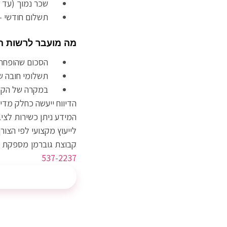
שכר נמוך (עד 6,150 ש”ח × היקף משרה) – הפחתה בגובה חצי יום הבראה
תשלום חודשי – הפחתה ח
מה מועבר לרשות ה
הסכום שהופחת 
תשלומי חובה שנח
במקרה של הקפאה
הדיווח ייעשה כחלק מדיווח שוטף (כגון טו
המידע ניתן כשירות לציב
לייעוץ מקצועי לפי הצורך
קבוצת גוברמן מספקת
ש
537-2237