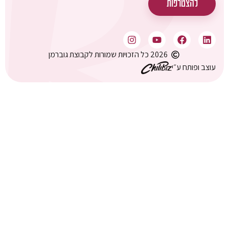
פתרונות
להצטרפות
א׳-ה׳: 09:00-
18:00
לקוחות
שיתופי פעולה
המסגר 9 (בית
אמפא), תל אביב
מאמרים ועדכונים
2026 כל הזכויות שמורות לקבוצת גוברמן
עוצב ופותח ע״י
הגדוד העברי 6,
פודקאסטים
קומה 19, אשדוד
דרושים
התמחות בגוברמן
מדיניות פרטיות
הצהרת נגישות