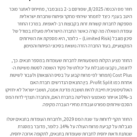
חוזר מס הכנסה 8/2025, שפורסם ב-2 בנובמבר, מתייחס לאתגר מוכר
היטב בענף: כיצד לתמחר שירותי מחקר ופיתוח שחברות ישראליות
מספקות לחברות קשורות זרות בקבוצות רב-לאומיות. במרכז החוזר
עומדת השאלה מה קורה כאשר החברה הישראלית פועלת במודל של
סיכון מוגבל (Limited Risk) – כלומר, היא מספקת את השירותים
המקצועיים, בעוד החברה הזרה נושאת בסיכוני הפיתוח והמימון.
החוזר מציע הקלות משמעותיות לחברות שעומדות במספר תנאים. כך,
לדוגמה, נקבעו מגבלות על יכולתו של פקיד השומה לסטות משיטת ה-
Cost Plus (תמחור לפי מרווח קבוע על בסיס ההוצאות) ולעבור לשיטות
אחרות כמו Profit Split. בין התנאים הנדרשים: חברת האם
האולטימטיבית חייבת להיות תושבת מדינת אמנה, תושבי ישראל לא יחזיקו
ב-10% או יותר מאמצעי השליטה בחברת האם, והחברה תצרף לדוח המס
הסכם שירותים מפורט ועבודת מחירי העברה מקיפה.
החוזר תקף לדוחות עד שנת המס 2029, ולחברות העומדות בתנאים יוטלו
מגבלות על קביעת מרווח העולה על 14%. כלומר, מדובר במסגרת
שנותנת ודאות יחסית לחברות שעומדות בתנאים, לתקופה ארוכה יחסית
.