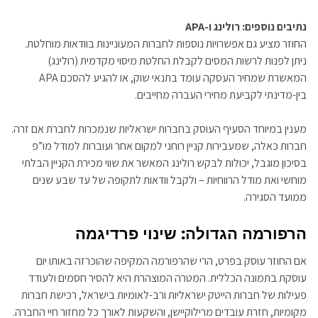
נתיבים נוספים: רולינג ו-
APA
החוזר מציע גם אפשרויות נוספות לחברות המעוניינות בוודאות מוחלטת.
ניתן לפנות לרשות המסים לקבלת החלטת מיסוי מקדמית (רולינג)
המאשרת שמחיר העסקה עומד בתנאי שוק, או להגיע להסכם APA
בין-מדינתי לקביעת מחירי העברה מחייבים.
מענין במיוחד הסעיף העוסק בחברות ישראליות שנמכרות לחברת אם זרה.
חברות כאלה, שמעבירות קניין רוחני למקום אחר ועוברות למודל מו”פ
בסיכון מוגבל, יכולות לבקש רולינג המאשר את שווי מכירת הקניין הבלתי
מוחשי ואת מודל הרווחיות – ולקבל וודאות לתקופה של עד שבע שנים
ממועד הסגירה.
הרפורמה הגדולה: שינוי פרדיגמה
אם החוזר עוסק בפרט, הרי שהרפורמה המקיפה שהוכרזה באותו יום
עוסקת בתמונה הכללית. המטרה המוצהרת היא להסיר חסמים ולעודד
פעילות של חברות הייטק ישראליות ורב-לאומיות בישראל, רכישת חברות
מקומיות, חזרת עובדים מרילוקיישן, והשקעות לאורך כל מחזור חיי החברה.