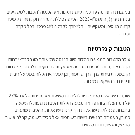
במסגרת הרפורמה פורסמה טיוטת תקנות מס הכנסה (הטבות למשקיעים
בניירות ערך), התשפ”ו–2025. הטיוטה כוללת הסדרה חקיקתית של מיסוי
קרנות הון סיכון ומשקיעים – בלי צורך לקבל רולינג פרטני בכל מקרה
ומקרה.
הטבות קונקרטיות
עיקר ההטבות המוצעות כוללות סיווג הכנסה של שותף מוגבל זכאי כרווח
הון, גם אם מדובר טכנית בהכנסה מעסק. תושבי חוץ יזכו לפטור ממס רווח
הון במכירת ניירות ערך דרך שותפות, וכן לפטור או הקלות במס על ריבית
ודיבידנד בהשקעות מזכות.
שותפים ישראלים מסוימים יוכלו ליהנות משיעור מס מופחת של עד 27%
על דמי הצלחה, והרפורמה מציעה הקלות והטבות נוספות להשקעה
בחברות טכנולוגיות ישראליות דרך קרנות ישראליות. ההטבות מותנות,
כמובן, בעמידה בתנאים: רישום השותפות אצל פקיד השומה, קבלת אישור
מראש, והגשת דוחות מלאים.