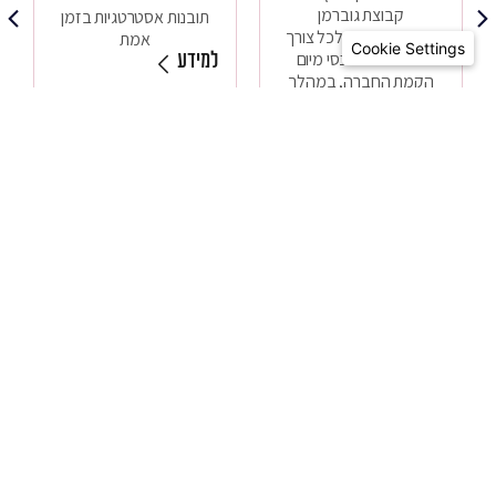
קבוצת גוברמן
תובנות אסטרטגיות בזמן
מעניקים פתרון לכל צורך
אמת
Cookie Settings
חשבונאי ופיננסי מיום
למידע
הקמת החברה, במהלך
צמיחתה וגם לאחר
שהגיעה לבשלות.
למידע
לכל השירותים
ניווט באתר
צרו קשר