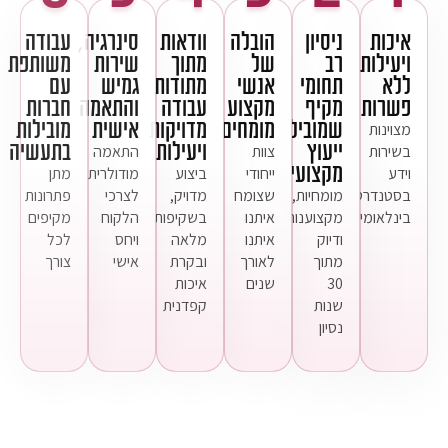
איכות
ניסיון
הובלה
וודאות
סינרגיה,
עבודה
ויעילות
רב
של
מתוך
שירות
משותפת
ללא
תחומי
אנשי
מתודות
גמיש
עם
פשרות
מקיף
מקצוע
עבודה
והתאמה
חברות
שמוביל
מומחים
מדויקות
אישית
מובילות
מצוינות
ייעוץ
ויעילות
בתעשיה
בשירות
צוות
התאמה
מקצועי
וידע
ייחודי
ביצוע
מודולרית
מתן
בסטנדרט
מומחיות,
שצומח
מדויק,
לצרכי
פתרונות
בינלאומי
מקצוענות
איתנו
בשקיפות
הלקוח
מקיפים
ודיוק
איתנו
מלאה
ויחס
לכל
מתוך
לאורך
ובקרת
אישי
צורך
30
שנים
איכות
שנות
קפדנית
נסיון