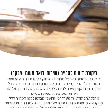
ביקורת דוחות כספיים (שירותי רואה חשבון מבקר)
כל חברה הרשומה בישראל מחויבת ע”פ חוק בביקורת דוחותיה הכספיים
השנתיים ע”י מבקר חיצוני שהינו רואה חשבון. הדוחות הכספיים של כל
חברה הינם המקור העיקרי לדיווח על מצבה הפיננסי של החברה אל מול
רשויות המס, בעלי המניות והבנקים.
מחלקת הביקורת של משרד רואי החשבון גוברמן סטפן, המהווה חלק
מהקבוצה, מספקת שירותי ביקורת של דוחות כספיים למגוון חברות בתחומי
ההיי-טק, הנדל”ן, התעשייה והשירותים. המחלקה עתירת ניסיון בביקורת