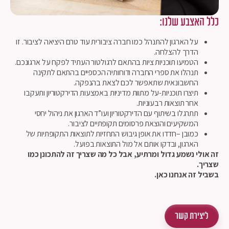
כלל האצבע שלנו:
על הארגון להתנהל כמו חברה ציבורית עוד טרם היציאה לציבור. זו
הדרך להצלחה.
הטמיעו תוכניות ציות בהתאם לרגולטור העתיד לפקח על ארגונכם.
תנהלו את ספרי החברה ודוחותיה הכספיים בהתאם לתקינה
החשבונאית שתאפשר לכם לצאת בהנפקה.
תיצרו תוכניות-על מתוות מדיניות באמצעות הדירקטוריון ותעקבו
אחר תוצאות רבעוניות.
תתרגלו בשיתוף עם הדירקטוריון ועו”ד הארגון את ניהול יחסי
המשקיעים והוצאת פרסומים תקופתיים לציבור.
כמובן –חדדו את אופן גיבוש התחזיות לתוצאות התקופתיות של
הארגון, ובדקו אותם אל מול התוצאות בפועל.
זה אולי נשמע גדול ומרתיע, אבל כל מה שצריך זה להתכונן כמו
שצריך.
בשביל זה אנחנו כאן.
ליצירת קשר