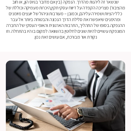
שנשאר זה ליהנות מהדרך. הנפקה (בין אם מדובר בגיוס הון, או חוב
מהציבור) מצריכה הקפדה על דיווח עסקי תקין,היכרות מעמיקה וכוללת של
כללי הציות ושמירה עליהם, וכמובן – מעורבות וניהול של יועצים מיומנים
ומהימנים שיאפשרו את סלילת הדרך הנכונה והבטוחה ביותר אל עבר
ההנפקה.בסופו של התהליך, התרבות הארגונית והאופי העסקי של החברה
המונפקת עשויים להיות שונים לחלוטין בהשוואה למקום בו היו בהתחלה. וזו
נקודת אור מבורכת, אם עושים זאת נכון.